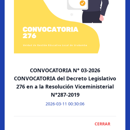
Visión
CAS
Sistema de Trámite
Organigrama
Convocatorias
Documentario
276
Directorio
Consulta de
Reasignación
Instituciones Privadas
Documentos
Docente
de Gestión
Encargatura
Docente
CONVOCATORIA N° 03-2026
GALERÍA
CONVOCATORIA del Decreto Legislativo
Fotos
276 en a la Resolución Viceministerial
Videos
N°287-2019
2026-03-11 00:30:06
© Copyright 2023 Unidad de gestión educativa local de
CERRAR
Urubamba. Todos los derechos reservados.